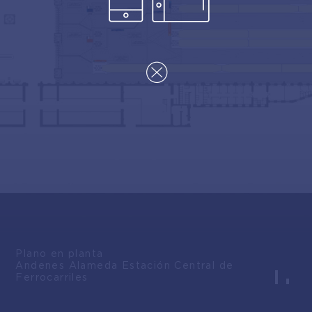
Plano en planta
Andenes Alameda Estación Central de
Ferrocarriles